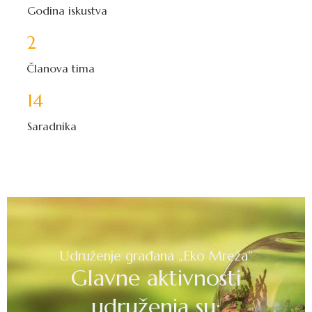
Godina iskustva
3
Članova tima
15
Saradnika
Udruženje građana „Eko Mreža“
Glavne aktivnosti
udruženja su: