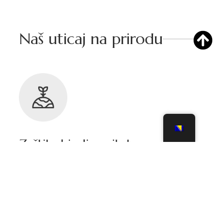
Naš uticaj na prirodu
Zaštita biodiverziteta
Naša terenska istraživanja flore, faune i staništa pružaju
vrijedne informacije o stanju biodiverziteta u našem području.