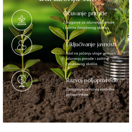
Očuvanje prirode
Zalaganje za očuvanje prirode
i zaštita čovjekovog okoliša.
Uključivanje javnosti
Rad na jačanju uloge javnosti u
očuvanju prirode i zaštite
čovjekovog okoliša.
Razvoj poljoprivrede
Zalaganje za razvoj ekološke
poljoprivrede.