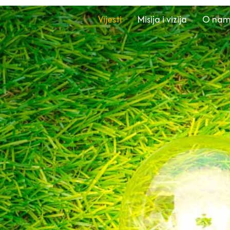
Vijesti
Misija i vizija
O na