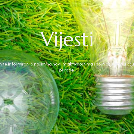
Vijesti
ite informirani o našim najnovijim aktivnostima i dostignućima u oč
prirode.