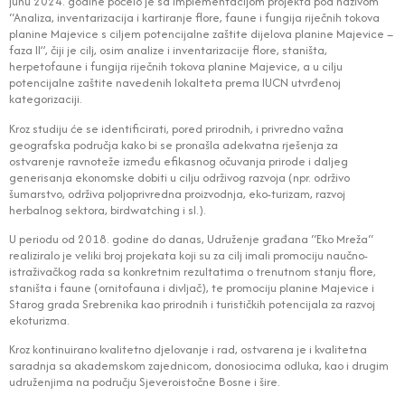
junu 2024. godine počelo je sa implementacijom projekta pod nazivom
“Analiza, inventarizacija i kartiranje flore, faune i fungija riječnih tokova
planine Majevice s ciljem potencijalne zaštite dijelova planine Majevice –
faza II”, čiji je cilj, osim analize i inventarizacije flore, staništa,
herpetofaune i fungija riječnih tokova planine Majevice, a u cilju
potencijalne zaštite navedenih lokalteta prema IUCN utvrđenoj
kategorizaciji.
Kroz studiju će se identificirati, pored prirodnih, i privredno važna
geografska područja kako bi se pronašla adekvatna rješenja za
ostvarenje ravnoteže između efikasnog očuvanja prirode i daljeg
generisanja ekonomske dobiti u cilju održivog razvoja (npr. održivo
šumarstvo, održiva poljoprivredna proizvodnja, eko-turizam, razvoj
herbalnog sektora, birdwatching i sl.).
U periodu od 2018. godine do danas, Udruženje građana “Eko Mreža“
realiziralo je veliki broj projekata koji su za cilj imali promociju naučno-
istraživačkog rada sa konkretnim rezultatima o trenutnom stanju flore,
staništa i faune (ornitofauna i divljač), te promociju planine Majevice i
Starog grada Srebrenika kao prirodnih i turističkih potencijala za razvoj
ekoturizma.
Kroz kontinuirano kvalitetno djelovanje i rad, ostvarena je i kvalitetna
saradnja sa akademskom zajednicom, donosiocima odluka, kao i drugim
udruženjima na području Sjeveroistočne Bosne i šire.