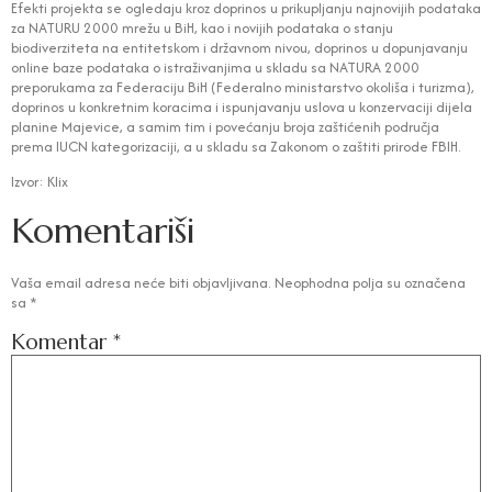
Efekti projekta se ogledaju kroz doprinos u prikupljanju najnovijih podataka
za NATURU 2000 mrežu u BiH, kao i novijih podataka o stanju
biodiverziteta na entitetskom i državnom nivou, doprinos u dopunjavanju
online baze podataka o istraživanjima u skladu sa NATURA 2000
preporukama za Federaciju BiH (Federalno ministarstvo okoliša i turizma),
doprinos u konkretnim koracima i ispunjavanju uslova u konzervaciji dijela
planine Majevice, a samim tim i povećanju broja zaštićenih područja
prema IUCN kategorizaciji, a u skladu sa Zakonom o zaštiti prirode FBIH.
Izvor: Klix
Komentariši
Vaša email adresa neće biti objavljivana.
Neophodna polja su označena
sa
*
Komentar
*