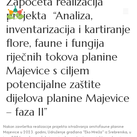
Započeta realizacija
projekta “Analiza,
inventarizacija i kartiranje
flore, faune i fungija
riječnih tokova planine
Majevice s ciljem
potencijalne zaštite
dijelova planine Majevice
– faza II”
Nakon završetka realizacije projekta istraživanja ornitofaune planine
Majevice u 2023. godini, Udruženje građana “Eko Mreža“ iz Srebrenika, u