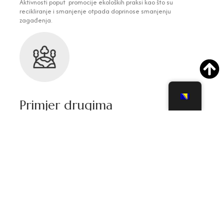
Aktivnosti poput promocije ekoloških praksi kao što su
recikliranje i smanjenje otpada doprinose smanjenju
zagađenja.
Primjer drugima
Naš rad služi kao primjer dobre prakse i inspiracija drugim
zajednicama i organizacijama.
Jačanje zajednice