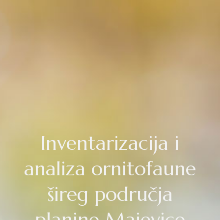
Inventarizacija i
analiza ornitofaune
šireg područja
planine Majevice